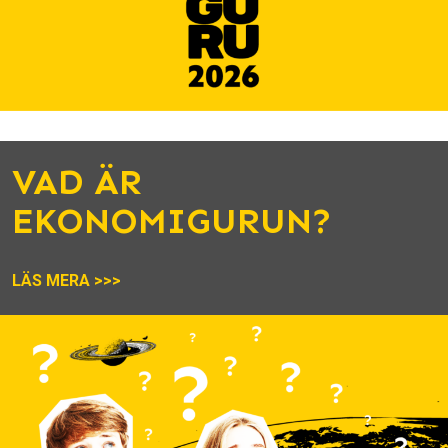
VAD ÄR
EKONOMIGURUN?
LÄS MERA >>>