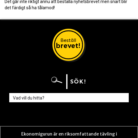
Det går inte riktigt ännu att beställa nyhetsbrevet men snart blir
det färdigt så ha tålamod!
Beställ
brevet!
SÖK!
Ekonomigurun är en riksomfattande tävling i